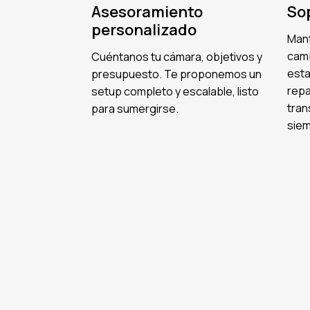
Asesoramiento
So
personalizado
Mant
camb
Cuéntanos tu cámara, objetivos y
esta
presupuesto. Te proponemos un
repa
setup completo y escalable, listo
tran
para sumergirse.
siem