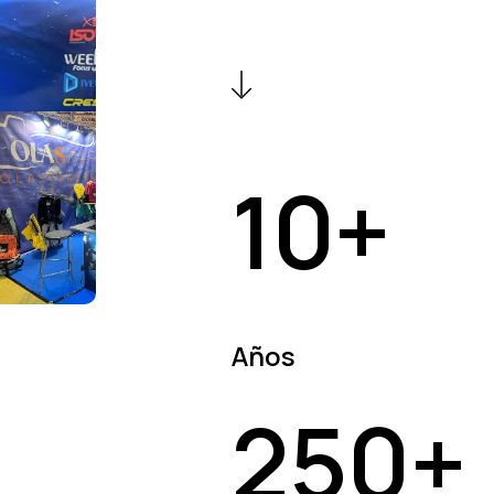
10
+
Años
250
+