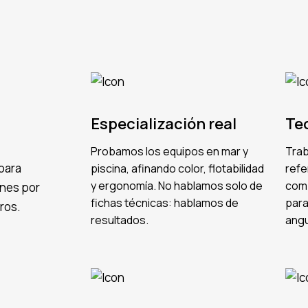
Especialización real
Te
Probamos los equipos en mar y
Trab
para
piscina, afinando color, flotabilidad
refe
y ergonomía. No hablamos solo de
comb
ones por
fichas técnicas: hablamos de
para
ros.
resultados.
angu