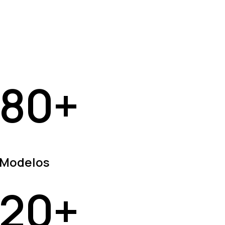
80
+
Modelos
20
+